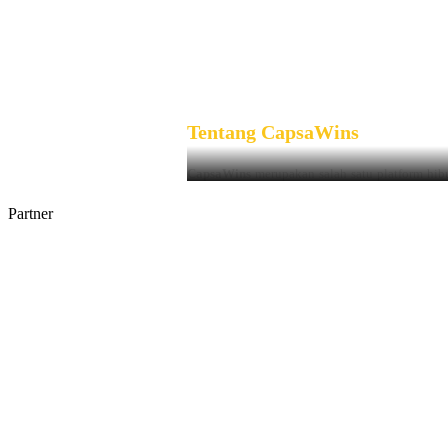
Tentang CapsaWins
CapsaWins
merupakan salah satu platform hib
para pengguna dapat menikmati berbagai jenis
Partner
pemain yang sudah berpengalaman. Dengan pe
lancar dan responsif di berbagai perangkat.
Banyak pengguna memilih
capsawins
karena 
smartphone tanpa harus melakukan pengaturan
server yang stabil juga membantu pengguna me
Selain kemudahan akses,
capsawins
juga diken
dipahami oleh pengguna. Dengan navigasi yang 
pilihan bagi banyak pengguna yang mencari pl
Keunggulan Platform CapsaW