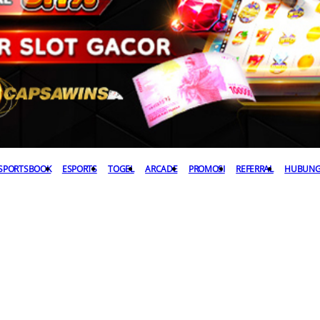
SPORTSBOOK
ESPORTS
TOGEL
ARCADE
PROMOSI
REFERRAL
HUBUNGI