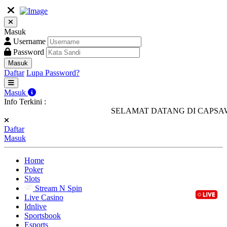
Masuk
Username
Password
Masuk
Daftar
Lupa Password?
Masuk
Info Terkini :
SELAMAT DATANG DI CAPSAWINS Sit
Daftar
Masuk
Home
Poker
Slots
Stream N Spin
Live Casino
Idnlive
Sportsbook
Esports