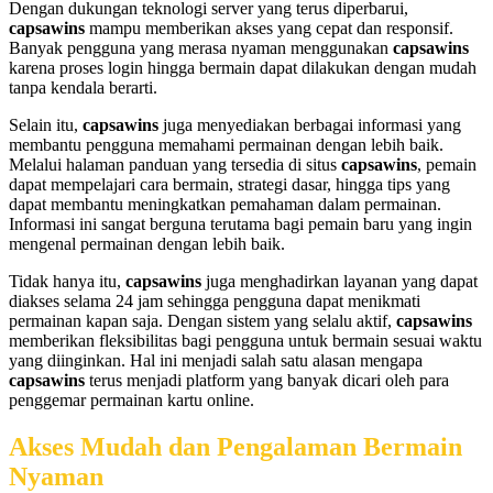
Dengan dukungan teknologi server yang terus diperbarui,
capsawins
mampu memberikan akses yang cepat dan responsif.
Banyak pengguna yang merasa nyaman menggunakan
capsawins
karena proses login hingga bermain dapat dilakukan dengan mudah
tanpa kendala berarti.
Selain itu,
capsawins
juga menyediakan berbagai informasi yang
membantu pengguna memahami permainan dengan lebih baik.
Melalui halaman panduan yang tersedia di situs
capsawins
, pemain
dapat mempelajari cara bermain, strategi dasar, hingga tips yang
dapat membantu meningkatkan pemahaman dalam permainan.
Informasi ini sangat berguna terutama bagi pemain baru yang ingin
mengenal permainan dengan lebih baik.
Tidak hanya itu,
capsawins
juga menghadirkan layanan yang dapat
diakses selama 24 jam sehingga pengguna dapat menikmati
permainan kapan saja. Dengan sistem yang selalu aktif,
capsawins
memberikan fleksibilitas bagi pengguna untuk bermain sesuai waktu
yang diinginkan. Hal ini menjadi salah satu alasan mengapa
capsawins
terus menjadi platform yang banyak dicari oleh para
penggemar permainan kartu online.
Akses Mudah dan Pengalaman Bermain
Nyaman