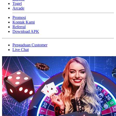
Togel
Arcade
Promosi
Kontak Kami
Referral
Download APK
Pengaduan Customer
Live Chat